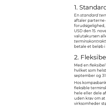
1. Standar
En
standard te
aftaler parterne 
forudsigelighed, 
USD den 15. nov
valutakursen alle
terminskontrak
betale et beløb 
2. Fleksib
Med en
fleksibe
hvilket som helst
september og 31
Hos kompasbank 
fleksible termin
hele eller dele a
uden krav om at 
virksomheder stør