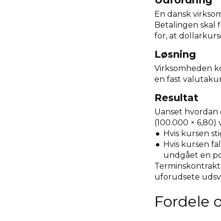
Udfordring
En dansk virksom
Betalingen skal
for, at dollarku
Løsning
Virksomheden kon
en fast valutaku
Resultat
Uanset hvordan 
(100.000 × 6,80) 
Hvis kursen st
Hvis kursen fa
undgået en pot
Terminskontrakt
uforudsete udsvi
Fordele 