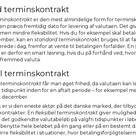
d terminskontrakt
rminskontrakt
er den mest almindelige form for termins
en præcis fremtidig dato for levering af valutaen. Det g
men mindre fleksibilitet. Hvis du for eksempel skal betal
ember, kan en
standard terminskontrakt
bruges til at fa
rede i dag, fremfor at vente til betalingen forfalder. En
t
er derfor en smart løsning, hvis du på forhånd ved, hvo
i fremmed valuta.
el terminskontrakt
l terminskontrakt
får man øget frihed, da valutaen kan l
 tidspunkt inden for en aftalt periode – for eksempel me
. december.
er vi den eneste aktør på det danske marked, der tilby
skontrakter. En
fleksibel terminskontrakt
giver mulighed 
f det godkendte valutabeløb på valgfri tidspunkter i løb
benytte hele beløbet på én gang eller på en bestemt da
re fleksibilitet i situationer, hvor betalingsforpligtelse