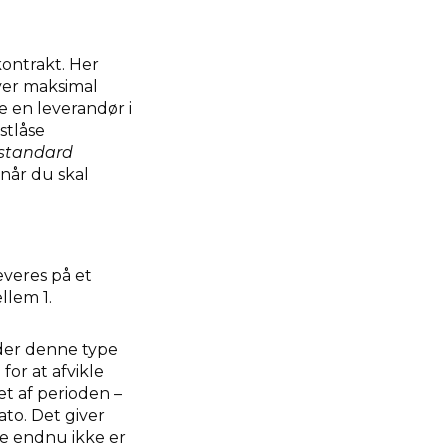
kontrakt. Her
iver maksimal
e en leverandør i
stlåse
standard
rnår du skal
everes på et
llem 1.
der denne type
for at afvikle
et af perioden –
to. Det giver
rne endnu ikke er