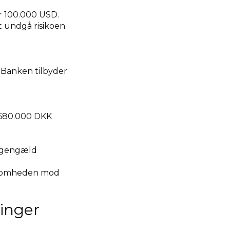
r 100.000 USD.
t undgå risikoen
 Banken tilbyder
 680.000 DKK
l gengæld
rksomheden mod
inger