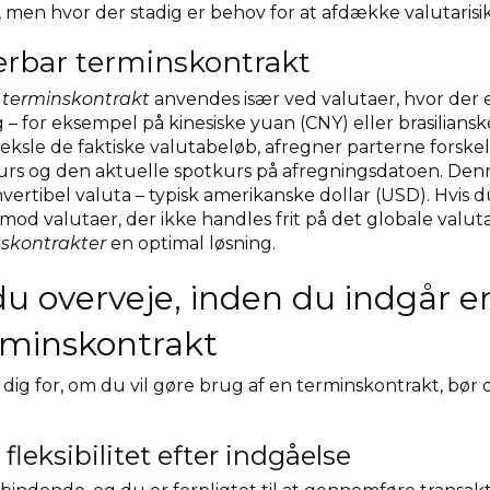
t, men hvor der stadig er behov for at afdække valutarisi
verbar terminskontrakt
r terminskontrakt
anvendes især ved valutaer, hvor der e
ng – for eksempel på kinesiske yuan (CNY) eller brasilianske
veksle de faktiske valutabeløb, afregner parterne forsk
urs og den aktuelle spotkurs på afregningsdatoen. Den
vertibel valuta – typisk amerikanske dollar (USD). Hvis d
mod valutaer, der ikke handles frit på det globale valu
nskontrakter
en optimal løsning.
du overveje, inden du indgår e
rminskontrakt
 dig for, om du vil gøre brug af en terminskontrakt, bør
leksibilitet efter indgåelse