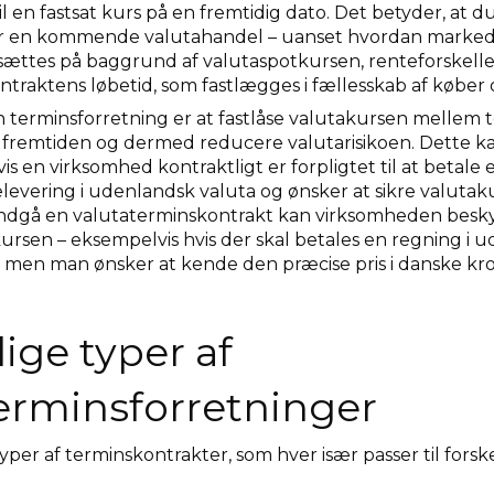
l en fastsat kurs på en fremtidig dato. Det betyder, at 
or en kommende valutahandel – uanset hvordan markedet
stsættes på baggrund af valutaspotkursen, renteforskel
ntraktens løbetid, som fastlægges i fællesskab af køber 
terminsforretning er at fastlåse valutakursen mellem t
 i fremtiden og dermed reducere valutarisikoen. Dette 
is en virksomhed kontraktligt er forpligtet til at betale e
elevering i udenlandsk valuta og ønsker at sikre valuta
 indgå en valutaterminskontrakt kan virksomheden besk
kursen – eksempelvis hvis der skal betales en regning i 
men man ønsker at kende den præcise pris i danske kron
lige typer af
erminsforretninger
typer af terminskontrakter, som hver især passer til fors