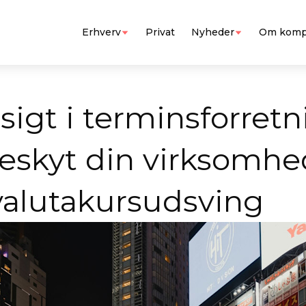
Erhverv
Privat
Nyheder
Om komp
sigt i terminsforret
beskyt din virksomhe
alutakursudsving