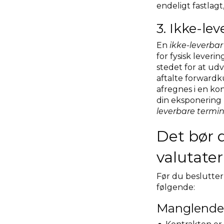
endeligt fastlag
3. Ikke-le
En
ikke-leverba
for fysisk leveri
stedet for at ud
aftalte forwardk
afregnes i en kon
din eksponering 
leverbare termi
Det bør 
valutate
Før du beslutter
følgende:
Manglende f