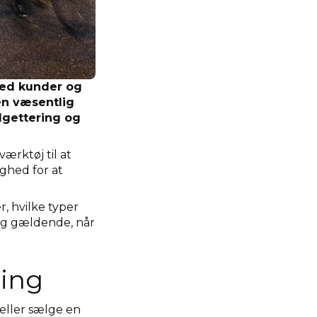
med kunder og
en væsentlig
dgettering og
ærktøj til at
ghed for at
r, hvilke typer
sig gældende, når
ning
eller sælge en