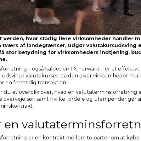
et verden, hvor stadig flere virksomheder handler 
å tværs af landegrænser, udgør valutakursudsving 
 få stor betydning for virksomheders indtjening, bu
ne.
orretning – også kaldet en FX Forward – er et effektivt v
 udsving i valutakurser, da den giver virksomheder muli
or en fremtidig transaktion.
år du et overblik over, hvad en valutaterminsforretning e
ige overvejelser, samt hvilke fordele og ulemper der gør 
minskontrakt.
 en valutaterminsforret
forretning er en kontrakt mellem to parter om at købe 