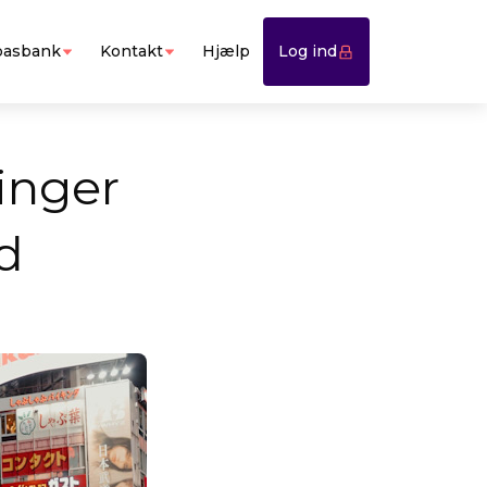
asbank
Kontakt
Hjælp
Log ind
ninger
d