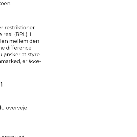
koen.
r restriktioner
 real (BRL). I
ellen mellem den
ne difference
u ønsker at styre
tamarked, er
ikke-
n
 du overveje