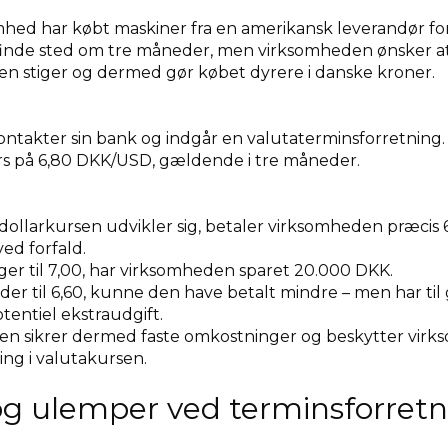
hed har købt maskiner fra en amerikansk leverandør fo
 finde sted om tre måneder, men virksomheden ønsker a
rsen stiger og dermed gør købet dyrere i danske kroner.
takter sin bank og indgår en valutaterminsforretning.
rs på 6,80 DKK/USD, gældende i tre måneder.
dollarkursen udvikler sig, betaler virksomheden præcis
ved forfald.
iger til 7,00, har virksomheden sparet 20.000 DKK.
lder til 6,60, kunne den have betalt mindre – men har ti
entiel ekstraudgift.
en sikrer dermed faste omkostninger og beskytter vi
ng i valutakursen.
og ulemper ved terminsforretn