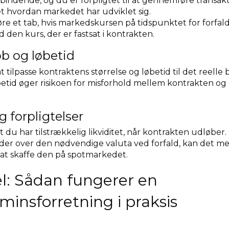
bindende, og du er forpligtet til at gennemføre transak
et hvordan markedet har udviklet sig.
e et tab, hvis markedskursen på tidspunktet for forfal
 den kurs, der er fastsat i kontrakten.
øb og løbetid
at tilpasse kontraktens størrelse og løbetid til det reelle 
betid øger risikoen for misforhold mellem kontrakten og 
g forpligtelser
at du har tilstrækkelig likviditet, når kontrakten udløber.
åder over den nødvendige valuta ved forfald, kan det me
at skaffe den på spotmarkedet.
: Sådan fungerer en
minsforretning i praksis