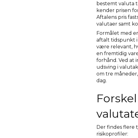
bestemt valuta ti
kender prisen f
Aftalens pris fa
valutaer samt ko
Formålet med en 
aftalt tidspunkt
være relevant, hv
en fremtidig var
forhånd. Ved at
udsving i valuta
om tre måneder, 
dag.
Forskel
valutat
Der findes flere 
risikoprofiler: