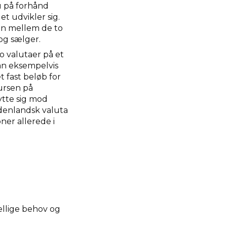
du på forhånd
 udvikler sig.
len mellem de to
og sælger.
o valutaer på et
kan eksempelvis
t fast beløb for
kursen på
ytte sig mod
udenlandsk valuta
er allerede i
kellige behov og