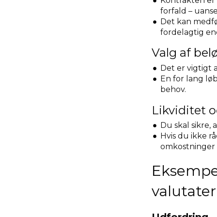
Kontrakten er 
forfald – uans
Det kan medfør
fordelagtig end
Valg af bel
Det er vigtigt 
En for lang lø
behov.
Likviditet o
Du skal sikre, 
Hvis du ikke r
omkostninger 
Eksempel
valutater