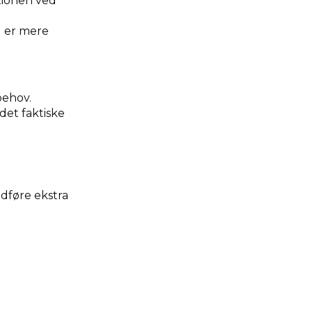
tionen ved
d er mere
behov.
det faktiske
dføre ekstra