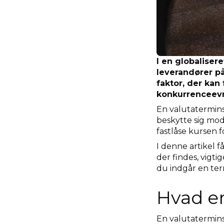
I en globaliser
leverandører p
faktor, der kan
konkurrenceev
En valutaterminsf
beskytte sig mod
fastlåse kursen f
I denne artikel f
der findes, vigt
du indgår en ter
Hvad er
En valutatermins