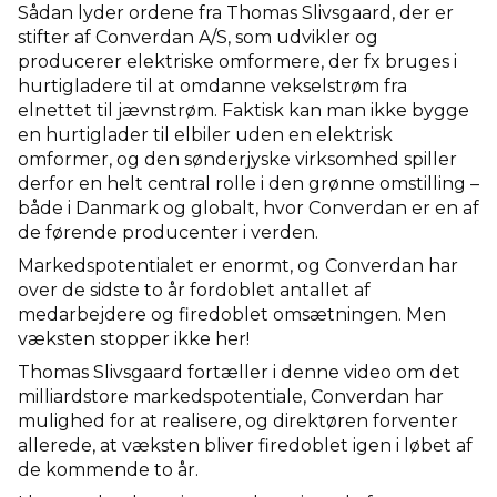
Sådan lyder ordene fra Thomas Slivsgaard, der er
stifter af Converdan A/S, som udvikler og
producerer elektriske omformere, der fx bruges i
hurtigladere til at omdanne vekselstrøm fra
elnettet til jævnstrøm. Faktisk kan man ikke bygge
en hurtiglader til elbiler uden en elektrisk
omformer, og den sønderjyske virksomhed spiller
derfor en helt central rolle i den grønne omstilling –
både i Danmark og globalt, hvor Converdan er en af
de førende producenter i verden.
Markedspotentialet er enormt, og Converdan har
over de sidste to år fordoblet antallet af
medarbejdere og firedoblet omsætningen. Men
væksten stopper ikke her!
Thomas Slivsgaard fortæller i denne video om det
milliardstore markedspotentiale, Converdan har
mulighed for at realisere, og direktøren forventer
allerede, at væksten bliver firedoblet igen i løbet af
de kommende to år.