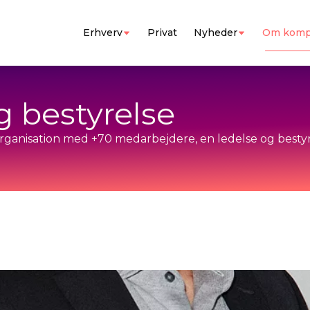
Erhverv
Privat
Nyheder
Om komp
g bestyrelse
organisation med +70 medarbejdere, en ledelse og bestyr