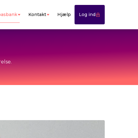
asbank
Kontakt
Hjælp
Log ind
else.